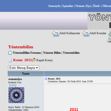
|
|
|
Anasayfa
Işımalar
Osman Ziya
İfade -i Mera
Aktif Kullanıcılar
Aktif Konular
Yöntembilim
YöntemBilim Forumu
|
Yöntem Bilim
|
Yöntembilim
Konu: 2011
(
Kapalı Konu)
Yazar
osmanziya
Konu: 2011
Gönderim Zamanı: 01-Ocak-2011 Saat 23:09
Kıdemli Üye
Kayıt Tarihi: 12-Temmuz-2010
2011
Gönderilenler: 5305