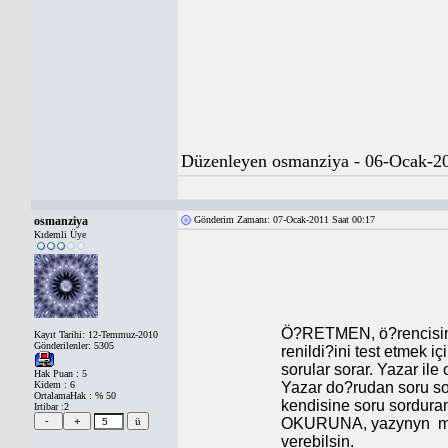
Düzenleyen osmanziya - 06-Ocak-20
osmanziya
Gönderim Zamanı: 07-Ocak-2011 Saat 00:17
Kıdemli Üye
Ö?RETMEN, ö?rencisine 
Kayıt Tarihi: 12-Temmuz-2010
Gönderilenler: 5305
renildi?ini test etmek
sorular sorar. Yazar ile
Hak Puan : 5
Kidem : 6
Yazar do?rudan soru s
OrtalamaHak : % 50
kendisine soru sorduran
Irtibar :2
OKURUNA, yazynyn
m
verebilsin.