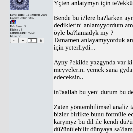
Yçten anlatymyn için te?ekkü
Kayıt Tarihi: 12-Temmuz-2010
Bende bu i?lere ba?larken a
Gönderilenler: 5305
dediklerini anlamyyordum amm
Hak Puan : 5
Kidem : 6
öyle ba?lamadyk my ?
OrtalamaHak : % 50
Irtibar :2
Tamamen anlayamyyorduk am
için yeterliydi...
Ayny ?ekilde yazgynda var k
meyvelerini yemek sana gyda v
edeceksin..
in?aallah bu yeni durum bu de
Zaten yöntembilimsel anali
bizler birlikte bunu formüle 
karymyz bu dil ile kendi d
dü?ünülebilir dünyaya sa?lam 