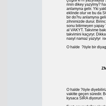
çizgisi e?ri yazylsaydy 
rinin dikey yazylmy? ha
anlamyna gelir. Yki yakl
eklinde olur ve bu da 
bir do?ru anlamyna gel
zihnimizde durur. Birinc
sonu bitirmeyen yapay 
al VAKYT. Takvime bakm
takvimini kaçyryr. Dikk
nasyl namaz yazylyr
is
O halde
?öyle bir diya
Z
O halde ?öyle diyebili
vakitte geçen süredir. 
kysaca SIRA diyorum.