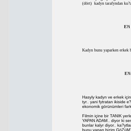
(dört)
kadyn tarafyndan ku?
E?i
Kadyn bunu yaparken erkek 
E?i
Hasyly kadyn ve erkek içi
tyr.. yani fytratan ikiside
ekonomik görünümleri farkl
Filmin içine bir TANIK ye
YAPAN ADAM..
diyor ki se
bunlar kalyr diyor.. ka?ytla
bunu yapan bizim GöZüM’üzd