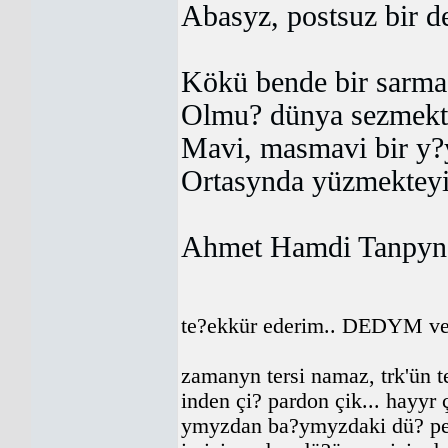
Abasyz, postsuz bir de
Kökü bende bir sarm
Olmu? dünya sezmekt
Mavi, masmavi bir y?
Ortasynda yüzmektey
Ahmet Hamdi Tanpyn
te?ekkür ederim.. DEDYM ve i
zamanyn tersi namaz, trk'ün te
inden çi? pardon çik... hayyr
ymyzdan ba?ymyzdaki dü? perd