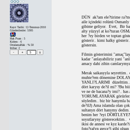
DÜN
ak?am ele?tirime ra?
aile içindeki rolünü Osmanly
gibime geliyor. Evet,
Bir ba
Kayıt Tarihi: 12-Temmuz-2010
Gönderilenler: 5305
alty yüzyyl at ko?turan OSMA
her ?ey birden ve toptan göst
Hak Puan : 5
gösterir.. kimi halky gösteri
Kidem : 6
göstersin.
OrtalamaHak : % 50
Irtibar :2
Filmin gösterimini "amaç"laya
kadar "anlayabiliriz yani "a
amacy dahi zihin camlarymyz
Merak saikasyyla seyrettim..
muhte?em dönemine DOLAYLI 
YANLI?LARIMI
düzelttim.
dört karysy de?il mi? ?Bu bii
ve ne de bacana?y imi?.. has
YORUMLAYARAK görürler..
söyledim.. biz bir hanymla b
de?il
J
) Ama islamda olan çok
sultanyn dört hanymy dedim
benim her ?eyi DÖRTLEYEN z
soyutlaryny gösterecektim..
ikisi de annesi ve kyz karde?i
foto?rafyn gerçe?i gibi ols