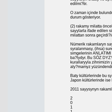
edilmi?tir.
O zaman içinde bulund
durum gösteriyor.
(2) rakamy milatta öncek
sayylarla ifade edilen s
milattan sonra geçirdi?i
Nümerik rakamlaryn say
syralanmasy, (ihsa) sure
simgelerinin ANLATIM
ba?lydyr. Bu SÖZ DYZY
kurallaryyla zihnimizi
aly?mamyz yüzündendi
Baty kültürlerinde bu 
Japon kültürlerinde ise
2011 sayysynyn rakamlar
2
0
1
1