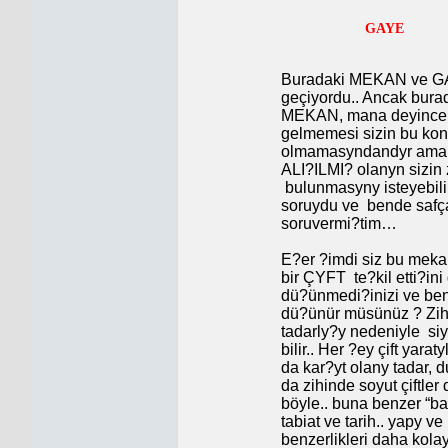
GA
Buradaki MEKAN ve GAYE
geçiyordu.. Ancak bur
MEKAN, mana deyince z
gelmemesi sizin bu kon
olmamasyndandyr ama b
ALI?ILMI? olanyn sizin
bulunmasyny isteyebili
soruydu ve
bende safça
soruvermi?tim…
E?er ?imdi siz bu meka
bir ÇYFT
te?kil etti?
dü?ünmedi?inizi ve ben
dü?ünür müsünüz ? Zih
tadarly?y nedeniyle
si
bilir.. Her ?ey çift yara
da kar?yt olany tadar, 
da zihinde soyut çiftler
böyle.. buna benzer “ba
tabiat ve tarih.. yapy ve
benzerlikleri daha kola