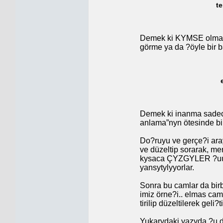
te
Demek ki KYMSE olmany
görme ya da ?öyle bir
Demek ki inanma sadec
anlama”nyn ötesinde b
Do?ruyu ve gerçe?i aray
ve düzeltip sorarak, me
kysaca ÇYZGYLER ?u
yansytylyyorlar.
Sonra bu camlar da birbiri
imiz örne?i.. elmas cam
tirilip düzeltilerek geli?
Yukarydaki yazyda ?u d