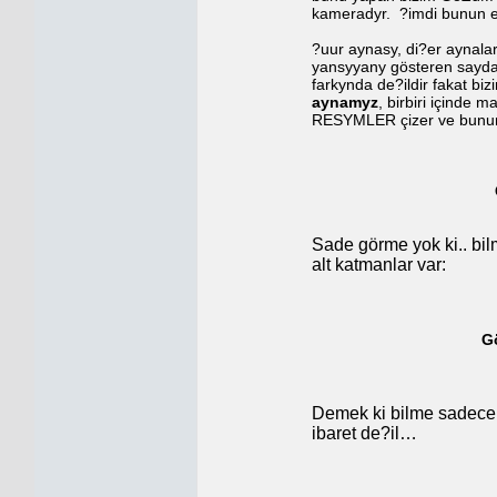
kameradyr.
?imdi bunun 
?uur aynasy, di?er aynalard
yansyyany gösteren saydam
farkynda de?ildir fakat bi
aynamyz
, birbiri içinde 
RESYMLER çizer ve bunun d
Sade görme yok ki.. bi
alt katmanlar var:
G
Demek ki bilme sadece
ibaret de?il…