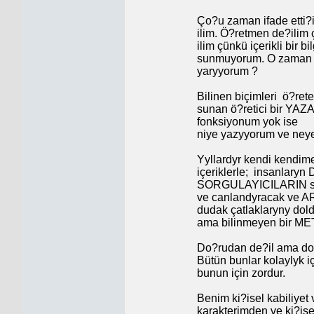
Ço?u zaman ifade etti?
ilim. Ö?retmen de?ilim 
ilim çünkü içerikli bir b
sunmuyorum. O zaman b
yaryyorum ?
Bilinen biçimleri
ö?ret
sunan ö?retici bir YA
fonksiyonum yok ise
niye yazyyorum ve ney
Yyllardyr kendi kendi
içeriklerle;
insanlaryn
SORGULAYICILARIN soru
ve canlandyracak ve AR
dudak çatlaklaryny dol
ama bilinmeyen bir ME
Do?rudan de?il ama dola
Bütün bunlar kolaylyk içi
bunun için zordur.
Benim ki?isel kabiliye
karakterimden ve ki?