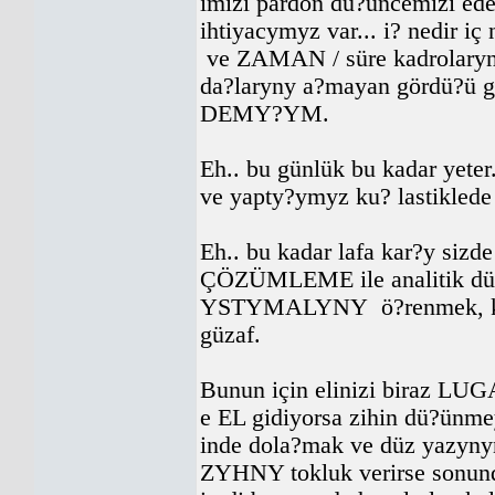
imizi pardon dü?üncemizi e
ihtiyacymyz var... i? nedir 
ve ZAMAN / süre kadrolary
da?laryny a?mayan gördü?ü gö
DEMY?YM.
Eh.. bu günlük bu kadar yeter
ve yapty?ymyz ku? lastiklede
Eh.. bu kadar lafa kar?y sizd
ÇÖZÜMLEME ile analitik d
YSTYMALYNY
ö?renmek, k
güzaf.
Bunun için elinizi biraz LUGA
e EL gidiyorsa zihin dü?ünme
inde dola?mak ve düz yazyny
ZYHNY tokluk verirse sonund