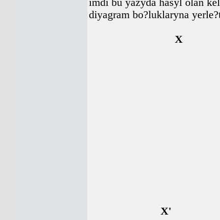
imdi bu yazyda hasyl olan 
diyagram bo?luklaryna yerle?
X
Y 
Y
X