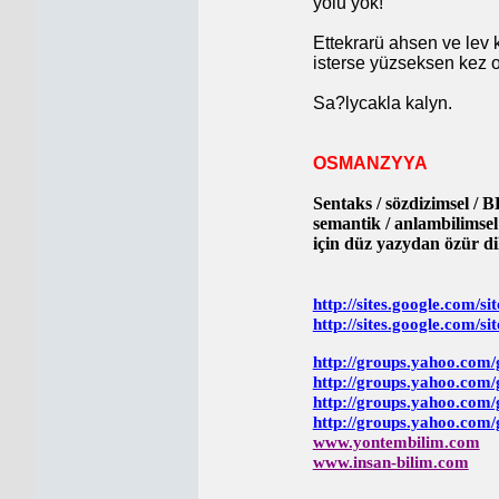
yolu yok!
Ettekrarü ahsen ve lev 
isterse yüzseksen kez o
Sa?lycakla kalyn.
OSMANZYYA
Sentaks / sözdizimsel /
semantik / anlambilims
için düz yazydan özür di
http://sites.google.com/si
http://sites.google.com/sit
http://groups.yahoo.co
http://groups.yahoo.com/
http://groups.yahoo.com/
http://groups.yahoo.com/
www.yontembilim.com
www.insan-bilim.com