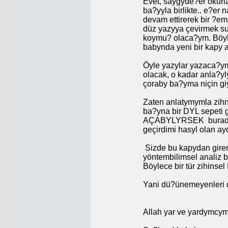
Evet, saygyde?er okurla
ba?yyla birlikte.. e?er
devam ettirerek bir ?em
düz yazyya çevirmek sur
koymu? olaca?ym. Böyl
babynda yeni bir kapy 
Öyle yazylar yazaca?ym 
olacak, o kadar anla?yl
çoraby ba?yma niçin gi
Zaten anlatymymla zihni
ba?yna bir DYL sepeti ge
AÇABYLYRSEK
burad
geçirdimi hasyl olan a
Sizde bu kapydan girere
yöntembilimsel analiz 
Böylece bir tür zihins
Yani dü?ünemeyenleri
Allah yar ve yardymcym