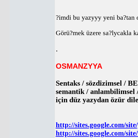
?imdi bu yazyyy yeni ba?tan 
Görü?mek üzere sa?lycakla k
.
OSMANZYYA
Sentaks / sözdizimsel / 
semantik / anlambilimse
için düz yazydan özür dil
http://sites.google.com/sit
http://sites.google.com/site