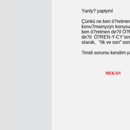
Yanly? yaptym!
Çünkü ne ben ö?retmeni
konu?mamyzyn konusu bi
ben ö?retmen de?il Ö?
de?il
Ö?REN-Y-CY’sini
olarak,
“ilk ve son” sor
?imdi sorumu kendim y
MEK
Y