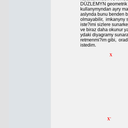
DÜZLEMYN geometrik ve
kullanymyndan ayry ma
aslynda bunu benden ba
olmayabilir,
imkanyny s
iste?imi sizlere sunark
ve biraz daha okunur y
ydaki diyagramy sunarak
retmenmi?im gibi,
orad
istedim.
X
Y
Y
X