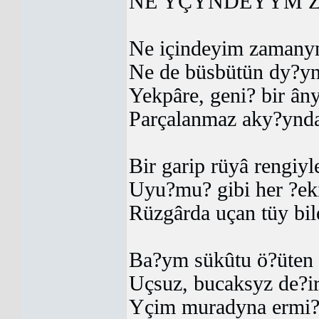
NE YÇYNDEYYM 
Ne içindeyim zamany
Ne de büsbütün dy?y
Yekpâre, geni? bir ân
Parçalanmaz aky?ynd
Bir garip rüyâ rengiyl
Uyu?mu? gibi her ?eki
Rüzgârda uçan tüy bil
Ba?ym sükûtu ö?üten
Uçsuz, bucaksyz de?i
Yçim muradyna ermi