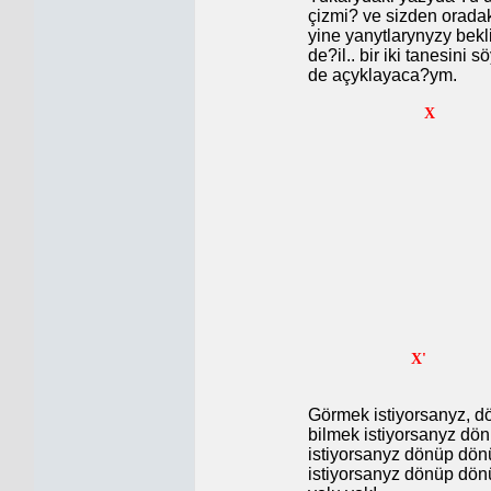
çizmi? ve sizden orada
yine yanytlarynyzy bekl
de?il.. bir iki tanesini
de açyklayaca?ym.
X
Y
Y
X
Görmek istiyorsanyz, d
bilmek istiyorsanyz dö
istiyorsanyz dönüp dö
istiyorsanyz dönüp dön