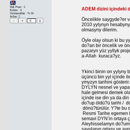
Hak Puan : 5
ADEM dizini içindeki 
Kidem : 6
OrtalamaHak : % 50
Irtibar :2
Öncelikle saygyde?er v
2010 yylynyn hesabynyn
olmasyny dilerim.
Öyle olay olsun ki bu yy
do?an bir öncelik ve ön
pazaryn yüz yyllyk proje
a-Allah
kuraca?yz.
Ykinci binin on yylyny b
üçüncü bin yyl içinde il
ymyzyn tarihini göster
DYLYN nesnel ve yapa
hale gelmesi demek ola
içinde ise din ya da din
do?up öldü?ü tarihi /
d
dönü?türülür. Y?te bu 
Resmi Tarihe egemen 
semavi DYN’in ortaya 
Aleyhisselamyn do?um 
sayylaryn ortasy ve ay