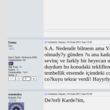
Fatma
Gönderim Zamanı: 02-Ocak-2011 Saat 15:02
Üye
S.A. Nedendir bilmem ama Yö
olmady?y günden ?u ana kadar
Kayıt Tarihi: 04-Kasım-2009
sevinç ve farkly bir heyecan 
Gönderilenler: 60
duydum bu konudaki teklifler
Hak Puan : 0
Kidem : 5
tembellik etsemde içimdeki c
OrtalamaHak : % 0
Irtibar :0
co?kuyu tekrar verdi! Hayyrly
osmanziya
Gönderim Zamanı: 03-Ocak-2011 Saat 05:09
Kıdemli Üye
De?erli Karde?im,