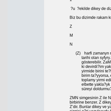
?u
?ekilde dikey de dizi
Biz bu dizimde rakam ku
Z
M
N
(Z)
harfi zamanyn mi
tarihi olan syfyry
gösterebilir. Za
ki devirdi?im ya
yirmide birini te
birim ta?yyorsa
toplamy yirmi e
elbette yakla?y
süreyi doldurmu?
ZMN simgesinin Z ile N
birbirine benzer. Z dik
Z’dir. Bunlar dikey ve y