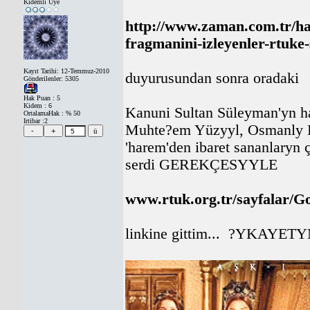
Kıdemli Üye
http://www.zaman.com.tr/ha
fragmanini-izleyenler-rtuke-
Kayıt Tarihi: 12-Temmuz-2010
duyurusundan sonra oradaki
Gönderilenler: 5305
Hak Puan : 5
Kidem : 6
Kanuni Sultan Süleyman'yn ha
OrtalamaHak : % 50
Irtibar :2
Muhte?em Yüzyyl, Osmanly Dev
'harem'den ibaret sananlaryn 
serdi GEREKÇESYYLE
www.rtuk.org.tr/sayfalar/G
linkine gittim... ?YKAYETYM