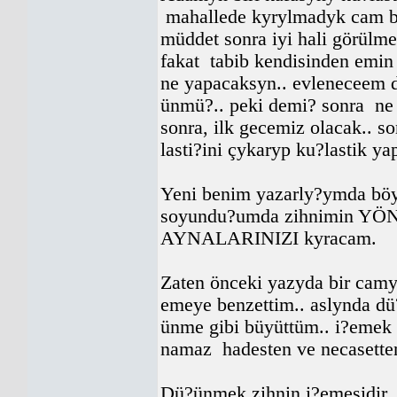
mahallede kyrylmadyk cam b
müddet sonra iyi hali görülm
fakat
tabib kendisinden emin
ne yapacaksyn.. evleneceem 
ünmü?.. peki demi? sonra
ne
sonra, ilk gecemiz olacak.. 
lasti?ini çykaryp ku?lastik y
Yeni benim yazarly?ymda böyl
soyundu?umda zihnimin YÖN
AYNALARINIZI kyracam.
Zaten önceki yazyda bir cam
emeye benzettim.. aslynda d
ünme gibi büyüttüm.. i?emek
namaz
hadesten ve necasette
Dü?ünmek zihnin i?emesidir.. 