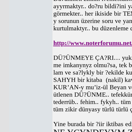
ayyrmaktyr.. do?ru bildi?ini 
görmekter.. her ikiside bi
y sorunun üzerine soru ve ya
kurtulmaktyr.. bu düzenle
http://www.noterforumu.ne
DÜ?ÜNMEYE ÇA?RI… yuk
me imkanynyz olmu?sa, tek b
lam ve sa?lykly bir ?ekilde
SAHYH bir kitaba (nakil) kav
KUR’AN-y mu’iz-ül Beyan ve 
ütlenen DÜ?ÜNME.. tefekkür.. 
tederrüb.. fehim.. fykyh.. tüm
tüm zikir dünyasy türlü türlü
Yine burada bir ?iir iktibas ed