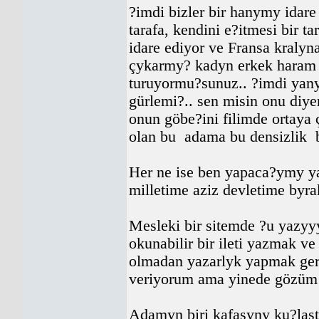
?imdi bizler bir hanymy idar
tarafa, kendini e?itmesi bir ta
idare ediyor ve Fransa kralyn
çykarmy? kadyn erkek haram 
turuyormu?sunuz.. ?imdi ya
gürlemi?.. sen misin onu diye
onun göbe?ini filimde ortaya 
olan bu adama bu densizlik 
Her ne ise ben yapaca?ymy yap
milletime aziz devletime byr
Mesleki bir sitemde ?u yazy
okunabilir bir ileti yazmak ve 
olmadan yazarlyk yapmak ger
veriyorum ama yinede gözüm 
Adamyn biri kafasyny ku?las