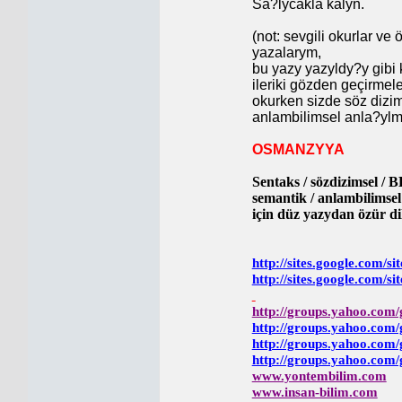
Sa?lycakla kalyn.
(not: sevgili okurlar ve 
yazalarym,
bu yazy yazyldy?y gibi 
ileriki gözden geçirmel
okurken sizde söz dizim
anlambilimsel anla?ylmaz
OSMANZYYA
Sentaks / sözdizimsel /
semantik / anlambilims
için düz yazydan özür di
http://sites.google.com/si
http://sites.google.com/sit
http://groups.yahoo.co
http://groups.yahoo.com/
http://groups.yahoo.com/
http://groups.yahoo.com/
www.yontembilim.com
www.insan-bilim.com