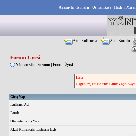
|
|
|
Anasayfa
Işımalar
Osman Ziya
İfade -i Mera
Aktif Kullanıcılar
Aktif Konular
Forum Üyesi
YöntemBilim Forumu
|
Forum Üyesi
Hata
Üzgünüm, Bu Bölüme Girmek İçin Kayıtlı
Giriş Yap
Kullanıcı Adı
Parola
Otomatik Giriş Yap
Aktif Kullanıcılar Listesine Ekle